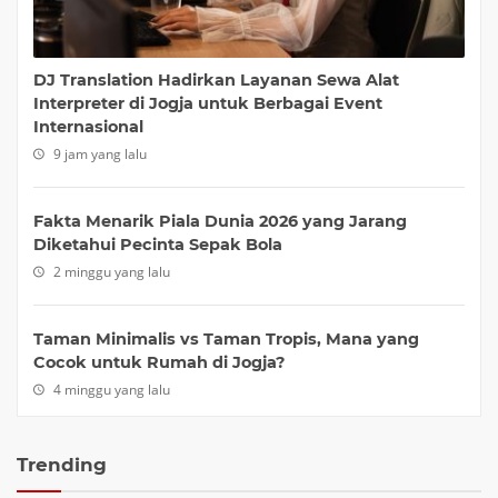
DJ Translation Hadirkan Layanan Sewa Alat
Interpreter di Jogja untuk Berbagai Event
Internasional
9 jam yang lalu
Fakta Menarik Piala Dunia 2026 yang Jarang
Diketahui Pecinta Sepak Bola
2 minggu yang lalu
Taman Minimalis vs Taman Tropis, Mana yang
Cocok untuk Rumah di Jogja?
4 minggu yang lalu
Trending