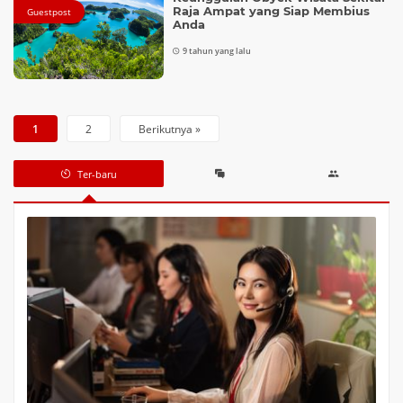
Raja Ampat yang Siap Membius
Guestpost
Anda
9 tahun yang lalu
1
2
Berikutnya »
Ter-baru