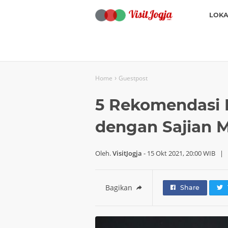
LOKA
›
Home
Guestpost
5 Rekomendasi R
dengan Sajian 
Oleh.
VisitJogja
-
15 Okt 2021, 20:00 WIB
|
Bagikan
Share
T