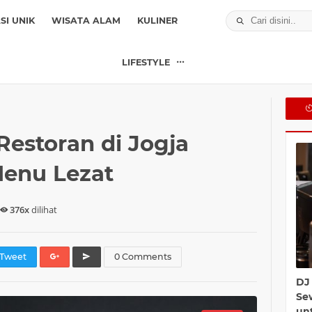
SI UNIK
WISATA ALAM
KULINER
LIFESTYLE
estoran di Jogja
Menu Lezat
376x
dilihat
weet
0 Comments
DJ
Sew
un