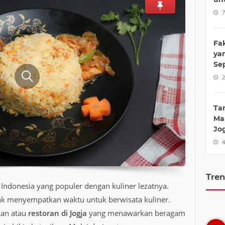
7
Fa
ya
Se
2
Ta
Ma
Jo
4
Tren
i Indonesia yang populer dengan kuliner lezatnya.
tidak menyempatkan waktu untuk berwisata kuliner.
kan atau
restoran di Jogja
yang menawarkan beragam