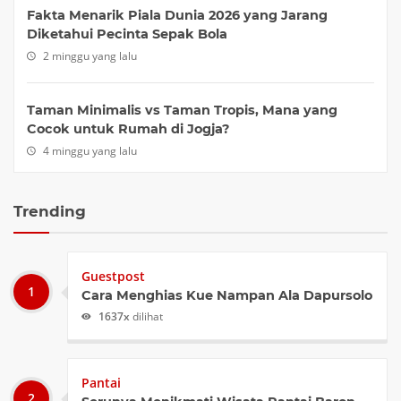
Fakta Menarik Piala Dunia 2026 yang Jarang
Diketahui Pecinta Sepak Bola
2 minggu yang lalu
Taman Minimalis vs Taman Tropis, Mana yang
Cocok untuk Rumah di Jogja?
4 minggu yang lalu
Trending
Guestpost
Cara Menghias Kue Nampan Ala Dapursolo
1637x
dilihat
Pantai