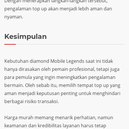
Dengan menerapkan langkah-langkah tersebut,
pengalaman top up akan menjadi lebih aman dan
nyaman.
Kesimpulan
Kebutuhan diamond Mobile Legends saat ini tidak
hanya dirasakan oleh pemain profesional, tetapi juga
para pemula yang ingin meningkatkan pengalaman
bermain. Oleh sebab itu, memilih tempat top up yang
aman menjadi keputusan penting untuk menghindari
berbagai risiko transaksi.
Harga murah memang menarik perhatian, namun
keamanan dan kredibilitas layanan harus tetap