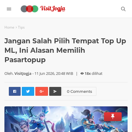
›
Home
Tips
Jangan Salah Pilih Tempat Top Up
ML, Ini Alasan Memilih
Pasartopup
Oleh.
VisitJogja
-
11 Jun 2026, 20:48 WIB
|
18x
dilihat
0 Comments