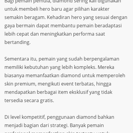
Bagi pemain pemula, diamond sering kali digunakan
untuk membeli hero baru agar pilihan karakter
semakin beragam. Kehadiran hero yang sesuai dengan
gaya bermain dapat membantu pemain beradaptasi
lebih cepat dan meningkatkan performa saat
bertanding.
Sementara itu, pemain yang sudah berpengalaman
memiliki kebutuhan yang lebih kompleks. Mereka
biasanya memanfaatkan diamond untuk memperoleh
skin premium, mengikuti event terbatas, hingga
mendapatkan berbagai item eksklusif yang tidak
tersedia secara gratis.
Di level kompetitif, penggunaan diamond bahkan
menjadi bagian dari strategi. Banyak pemain