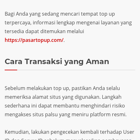
Bagi Anda yang sedang mencari tempat top up
terpercaya, informasi lengkap mengenai layanan yang
tersedia dapat ditemukan melalui
https://pasartopup.com/
.
Cara Transaksi yang Aman
Sebelum melakukan top up, pastikan Anda selalu
memeriksa alamat situs yang digunakan. Langkah
sederhana ini dapat membantu menghindari risiko
mengakses situs palsu yang meniru platform resmi.
Kemudian, lakukan pengecekan kembali terhadap User