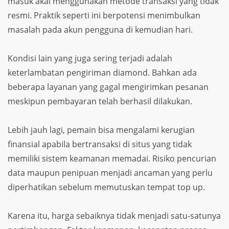
masuk akal menggunakan metode transaksi yang tidak
resmi. Praktik seperti ini berpotensi menimbulkan
masalah pada akun pengguna di kemudian hari.
Kondisi lain yang juga sering terjadi adalah
keterlambatan pengiriman diamond. Bahkan ada
beberapa layanan yang gagal mengirimkan pesanan
meskipun pembayaran telah berhasil dilakukan.
Lebih jauh lagi, pemain bisa mengalami kerugian
finansial apabila bertransaksi di situs yang tidak
memiliki sistem keamanan memadai. Risiko pencurian
data maupun penipuan menjadi ancaman yang perlu
diperhatikan sebelum memutuskan tempat top up.
Karena itu, harga sebaiknya tidak menjadi satu-satunya