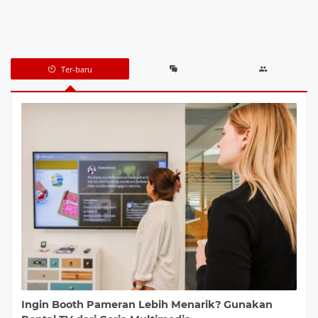
Ter-baru
Ingin Booth Pameran Lebih Menarik? Gunakan