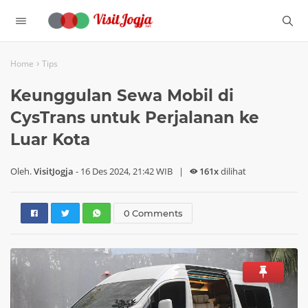
›
Home
Tips
Keunggulan Sewa Mobil di
CysTrans untuk Perjalanan ke
Luar Kota
Oleh.
VisitJogja
-
16 Des 2024, 21:42 WIB
|
161x
dilihat
0 Comments