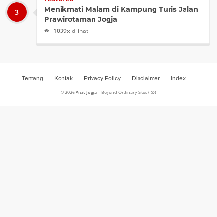
Menikmati Malam di Kampung Turis Jalan
Prawirotaman Jogja
1039x
dilihat
Tentang
Kontak
Privacy Policy
Disclaimer
Index
©
2026
Visit Jogja
| Beyond Ordinary Sites (
)