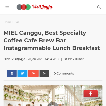
›
Home
Bali
MIEL Canggu, Best Specialty
Coffee Cafe Brew Bar
Instagrammable Lunch Breakfast
Oleh.
VisitJogja
-
20 Jan 2025, 14:34 WIB
|
191x
dilihat
0 Comments