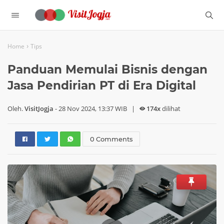
›
Home
Tips
Panduan Memulai Bisnis dengan
Jasa Pendirian PT di Era Digital
Oleh.
VisitJogja
-
28 Nov 2024, 13:37 WIB
|
174x
dilihat
0 Comments