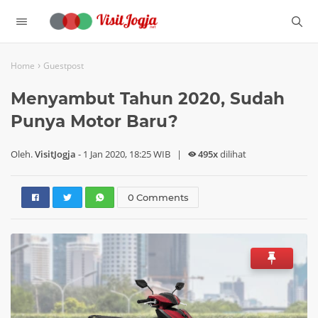
›
Home
Guestpost
Menyambut Tahun 2020, Sudah
Punya Motor Baru?
Oleh.
VisitJogja
-
1 Jan 2020, 18:25 WIB
|
495x
dilihat
0 Comments