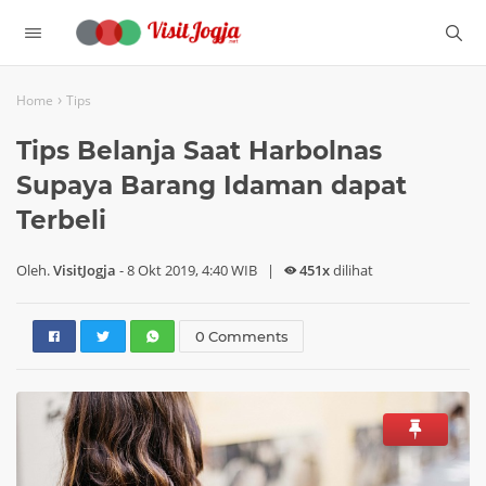
›
Home
Tips
Tips Belanja Saat Harbolnas
Supaya Barang Idaman dapat
Terbeli
Oleh.
VisitJogja
-
8 Okt 2019, 4:40 WIB
|
451x
dilihat
0 Comments