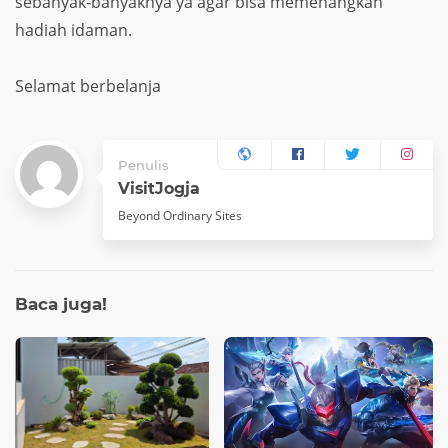
sebanyak-banyaknya ya agar bisa memenangkan
hadiah idaman.
Selamat berbelanja
Penulis
VisitJogja
Beyond Ordinary Sites
Baca
juga!