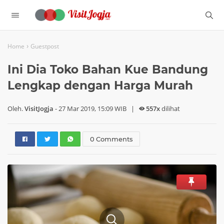
›
Home
Guestpost
Ini Dia Toko Bahan Kue Bandung
Lengkap dengan Harga Murah
Oleh.
VisitJogja
-
27 Mar 2019, 15:09 WIB
|
557x
dilihat
0 Comments