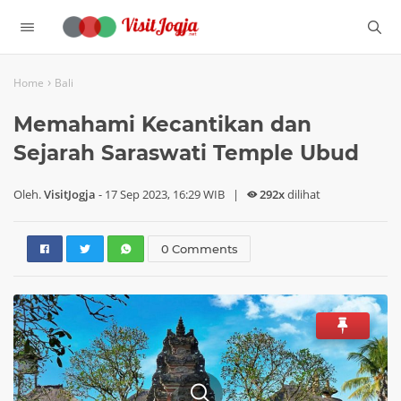
›
Home
Bali
Memahami Kecantikan dan
Sejarah Saraswati Temple Ubud
Oleh.
VisitJogja
-
17 Sep 2023, 16:29 WIB
|
292x
dilihat
0 Comments